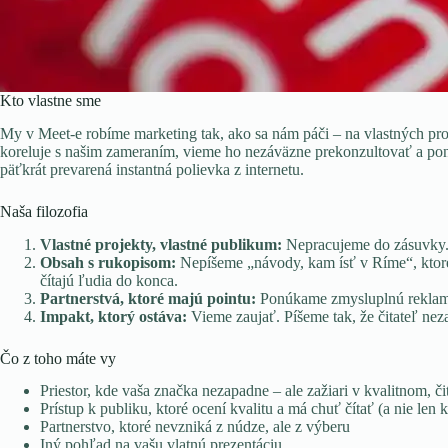
Kto vlastne sme
My v Meet-e robíme marketing tak, ako sa nám páči – na vlastných pro
koreluje s našim zameraním, vieme ho nezáväzne prekonzultovať a ponú
päťkrát prevarená instantná polievka z internetu.
Naša filozofia
Vlastné projekty, vlastné publikum:
Nepracujeme do zásuvky. T
Obsah s rukopisom:
Nepíšeme „návody, kam ísť v Ríme“, ktoré 
čítajú ľudia do konca.
Partnerstvá, ktoré majú pointu:
Ponúkame zmysluplnú reklamu 
Impakt, ktorý ostáva:
Vieme zaujať. Píšeme tak, že čitateľ nez
Čo z toho máte vy
Priestor, kde vaša značka nezapadne – ale zažiari v kvalitnom,
Prístup k publiku, ktoré ocení kvalitu a má chuť čítať (a nie len k
Partnerstvo, ktoré nevzniká z núdze, ale z výberu
Iný pohľad na vašu vlatnú prezentáciu