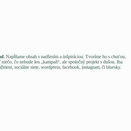
mf.
Napĺňame obsah s nadšením a inšpiráciou. Tvoríme ho s chuťou,
úť niečo, čo nebude len „kampaň“, ale spoločný projekt s dušou. Iba
ment, sociálne siete, wordpress, facebook, instagram, či bluesky.