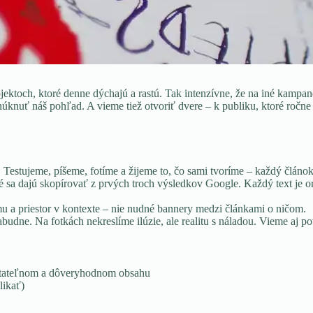
jektoch, ktoré denne dýchajú a rastú. Tak intenzívne, že na iné kampa
knuť náš pohľad. A vieme tiež otvoriť dvere – k publiku, ktoré ročne 
estujeme, píšeme, fotíme a žijeme to, čo sami tvoríme – každý článok,
sa dajú skopírovať z prvých troch výsledkov Google. Každý text je ori
a priestor v kontexte – nie nudné bannery medzi článkami o ničom.
abudne. Na fotkách nekreslíme ilúzie, ale realitu s náladou. Vieme aj p
 čitateľnom a dôveryhodnom obsahu
likať)