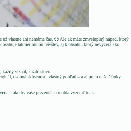
ne už vlastne ani nemáme čas. 🙂 Ale ak máte zmysluplný nápad, ktorý
dosahuje takmer milión návštev, aj k obsahu, ktorý nevyzerá ako
 každý vizuál, každé slovo.
ginál, osobná skúsenosť, vlastný pohľad – a aj preto naše články
ovedať, ako by vaše prezentácia mohla vyzerať inak.