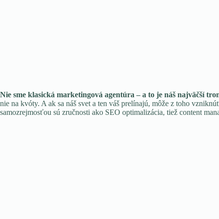
Nie sme klasická marketingová agentúra – a to je náš najväčší tro
nie na kvóty. A ak sa náš svet a ten váš prelínajú, môže z toho vznikn
samozrejmosťou sú zručnosti ako SEO optimalizácia, tiež content manaž